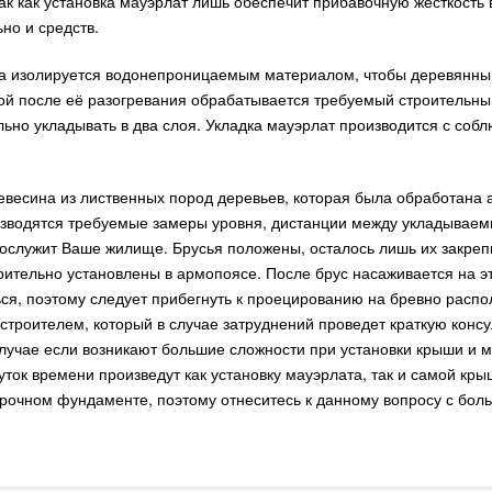
так как установка мауэрлат лишь обеспечит прибавочную жесткость 
но и средств.
а изолируется водонепроницаемым материалом, чтобы деревянный
ой после её разогревания обрабатывается требуемый строительный
ьно укладывать в два слоя. Укладка мауэрлат производится с собл
ревесина из лиственных пород деревьев, которая была обработана
оизводятся требуемые замеры уровня, дистанции между укладывае
рослужит Ваше жилище. Брусья положены, осталось лишь их закре
ительно установлены в армопоясе. После брус насаживается на эт
ться, поэтому следует прибегнуть к проецированию на бревно расп
строителем, который в случае затруднений проведет краткую конс
учае если возникают большие сложности при установки крыши и ма
ток времени произведут как установку мауэрлата, так и самой кры
 прочном фундаменте, поэтому отнеситесь к данному вопросу с бо