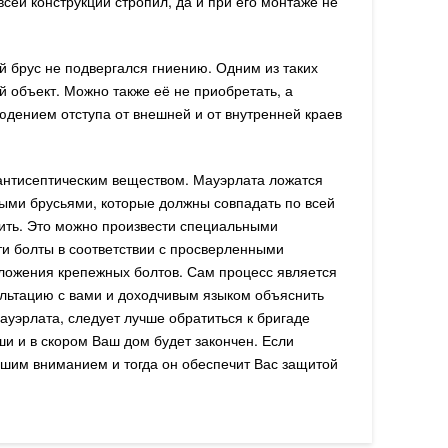
всей конструкции стропил, да и при его монтаже не
 брус не подвергался гниению. Одним из таких
 объект. Можно также её не приобретать, а
юдением отступа от внешней и от внутренней краев
 антисептическим веществом. Мауэрлата ложатся
мыми брусьями, которые должны совпадать по всей
пить. Это можно произвести специальными
и болты в соответствии с просверленными
оложения крепежных болтов. Сам процесс является
ультацию с вами и доходчивым языком объяснить
уэрлата, следует лучше обратиться к бригаде
ши и в скором Ваш дом будет закончен. Если
льшим вниманием и тогда он обеспечит Вас защитой