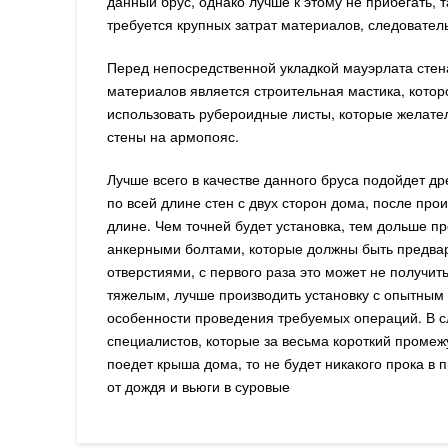
данный брус, однако лучше к этому не прибегать, 
требуется крупных затрат материалов, следователь
Перед непосредственной укладкой мауэрлата стен
материалов является строительная мастика, котор
использовать рубероидные листы, которые желател
стены на армопояс.
Лучше всего в качестве данного бруса подойдет д
по всей длине стен с двух сторон дома, после пр
длине. Чем точней будет установка, тем дольше п
анкерными болтами, которые должны быть предвар
отверстиями, с первого раза это может не получи
тяжелым, лучше производить установку с опытным 
особенности проведения требуемых операций. В сл
специалистов, которые за весьма короткий промежу
поедет крыша дома, то не будет никакого прока в
от дождя и вьюги в суровые