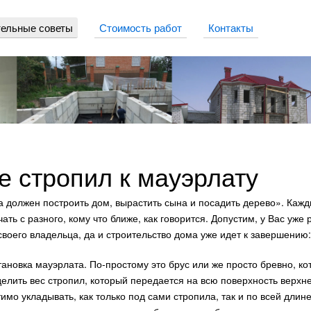
ельные советы
Стоимость работ
Контакты
е стропил к мауэрлату
а должен построить дом, вырастить сына и посадить дерево». Каж
ать с разного, кому что ближе, как говорится. Допустим, у Вас уже
своего владельца, да и строительство дома уже идет к завершению:
ановка мауэрлата. По-простому это брус или же просто бревно, к
елить вес стропил, который передается на всю поверхность верхне
имо укладывать, как только под сами стропила, так и по всей длин